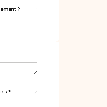
nement ?
ons ?