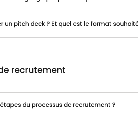
 un pitch deck ? Et quel est le format souhaité
sion digitale (Applications, Marketplaces, e-commerce…)
onfondus. Nous avons déjà accompagné des entreprises d
h,HealthTech, SilverTech, Smart Mobilité, Startups à imp
votre startup souhaite résoudre, et le public ciblé.
d’idéation, amorçage, premiers clients.
vous proposez pour y remédier.
de recrutement
votre proposition de valeur
 que vous apportez-vous précisément à vos clients
ation, ce en quoi votre solution est unique
s étapes du processus de recrutement ?
ommercial
uante.