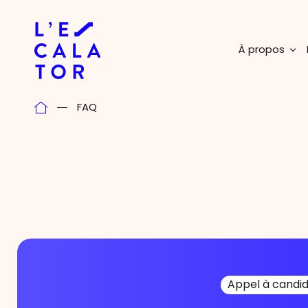
Passer
au
contenu
À propos
FAQ
Appel à candi