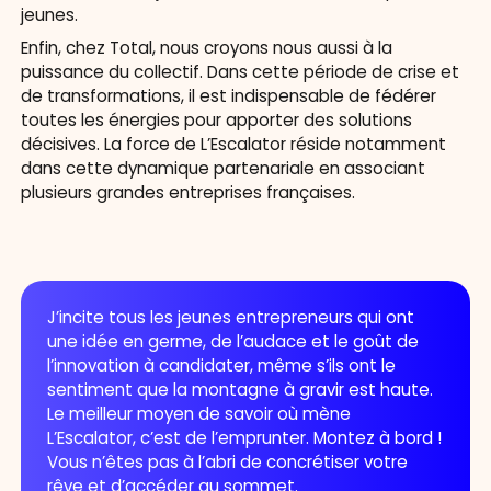
jeunes.
Enfin, chez Total, nous croyons nous aussi à la
puissance du collectif. Dans cette période de crise et
de transformations, il est indispensable de fédérer
toutes les énergies pour apporter des solutions
décisives. La force de L’Escalator réside notamment
dans cette dynamique partenariale en associant
plusieurs grandes entreprises françaises.
J’incite tous les jeunes entrepreneurs qui ont
une idée en germe, de l’audace et le goût de
l’innovation à candidater, même s’ils ont le
sentiment que la montagne à gravir est haute.
Le meilleur moyen de savoir où mène
L’Escalator, c’est de l’emprunter. Montez à bord !
Vous n’êtes pas à l’abri de concrétiser votre
rêve et d’accéder au sommet.