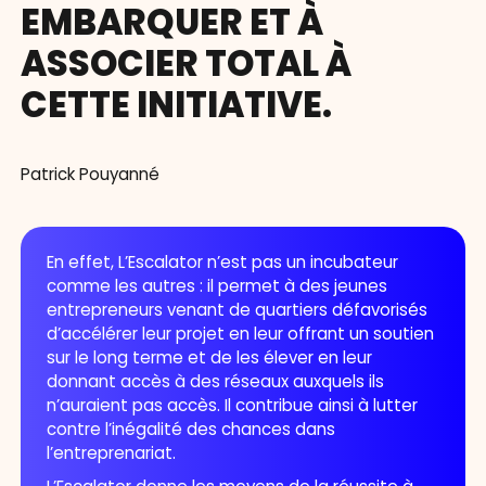
EMBARQUER ET À
ASSOCIER TOTAL À
CETTE INITIATIVE.
Patrick Pouyanné
En effet, L’Escalator n’est pas un incubateur
comme les autres : il permet à des jeunes
entrepreneurs venant de quartiers défavorisés
d’accélérer leur projet en leur offrant un soutien
sur le long terme et de les élever en leur
donnant accès à des réseaux auxquels ils
n’auraient pas accès. Il contribue ainsi à lutter
contre l’inégalité des chances dans
l’entreprenariat.