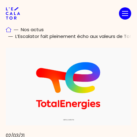
Passer
au
contenu
Nos actus
L’Escalator fait pleinement écho aux valeurs de Total
02/03/21