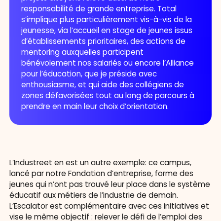
responsabilité de grande entreprise. Total
s’implique plus particulièrement vis-à-vis de la
jeunesse, via l’accueil en stage de jeunes issus
d’établissements prioritaires, des actions de
mentoring auxquelles participent
bénévolement nos salariés ou encore l’Alliance
pour l’éducation, que je préside avec
enthousiasme, et qui aide des collégiens de
zones défavorisées tout au long de parcours à
prendre en main leur choix d’orientation.
L’Industreet en est un autre exemple: ce campus,
lancé par notre Fondation d’entreprise, forme des
jeunes qui n’ont pas trouvé leur place dans le système
éducatif aux métiers de l’industrie de demain.
L’Escalator est complémentaire avec ces initiatives et
vise le même objectif : relever le défi de l’emploi des