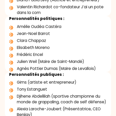
Diana Paola Lévy (Autrice et entrepreneur)
Valentin Richardot co-fondateur J’ai un pote
dans la com
Personnalités politiques :
Amélie Oudéa Castéra
Jean-Noel Barrot
Clara Chappaz
Elisabeth Moreno
Frédéric Encel
Julien Weil (Maire de Saint-Mandé)
Agnès Pottier Dumas (Maire de Levallois)
Personnalités publiques :
Gims (artiste et entrepreneur)
Tony Estanguet
Djihene Abdellilah (sportive championne du
monde de grappaling, coach de self défense)
Alexia Laroche-Joubert (Présentatrice, CEO
Benijay)