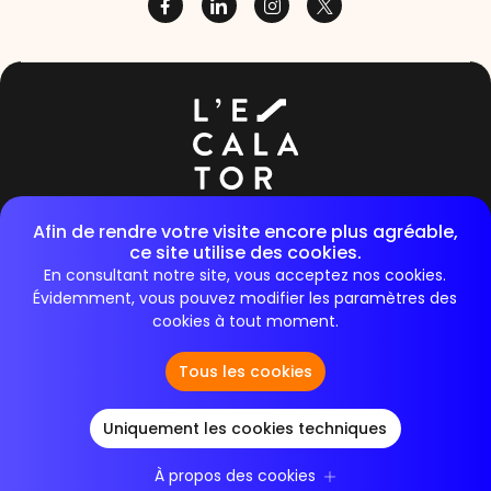
36/40 rue de Raspail 92300, Levallois-Perret
Afin de rendre votre visite encore plus agréable,
ce site utilise des cookies.
E-mail :
contact@lescalator.com
En consultant notre site, vous acceptez nos cookies.
Évidemment, vous pouvez modifier les paramètres des
cookies à tout moment.
Tous les cookies
© 2026 L'Escalator
Termes et Conditions
Politique de confidentialité
Cookies
Uniquement les cookies techniques
Accessibilité
À propos des cookies