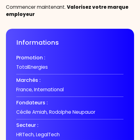
Valorisez votre marque
Commencer maintenant.
employeur
Informations
Promotion :
TotalEnergies
Marchés :
France, International
Fondateurs :
Cécile Amiah, Rodolphe Neupauor
Secteur :
HRTech, LegalTech